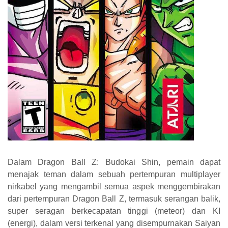
Dalam Dragon Ball Z: Budokai Shin, pemain dapat
menajak teman dalam sebuah pertempuran multiplayer
nirkabel yang mengambil semua aspek menggembirakan
dari pertempuran Dragon Ball Z, termasuk serangan balik,
super seragan berkecapatan tinggi (meteor) dan KI
(energi), dalam versi terkenal yang disempurnakan Saiyan