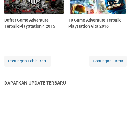
Daftar Game Adventure
10 Game Adventure Terbaik
Terbaik PlayStation 4 2015
Playstation Vita 2016
Postingan Lebih Baru
Postingan Lama
DAPATKAN UPDATE TERBARU