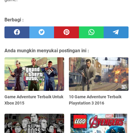
Berbagi :
Anda mungkin menyukai postingan ini :
Game Adventure Terbaik Untuk
10 Game Adventure Terbaik
Xbox 2015
Playstation 3 2016