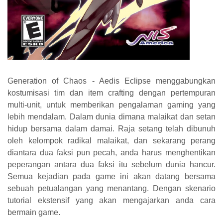
Generation of Chaos - Aedis Eclipse menggabungkan
kostumisasi tim dan item crafting dengan pertempuran
multi-unit, untuk memberikan pengalaman gaming yang
lebih mendalam. Dalam dunia dimana malaikat dan setan
hidup bersama dalam damai. Raja setang telah dibunuh
oleh kelompok radikal malaikat, dan sekarang perang
diantara dua faksi pun pecah, anda harus menghentikan
peperangan antara dua faksi itu sebelum dunia hancur.
Semua kejadian pada game ini akan datang bersama
sebuah petualangan yang menantang. Dengan skenario
tutorial ekstensif yang akan mengajarkan anda cara
bermain game.