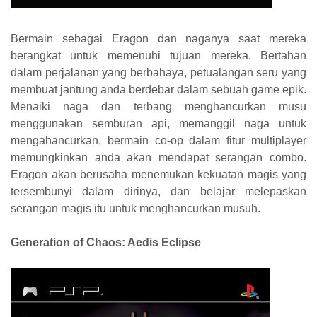
Bermain sebagai Eragon dan naganya saat mereka
berangkat untuk memenuhi tujuan mereka. Bertahan
dalam perjalanan yang berbahaya, petualangan seru yang
membuat jantung anda berdebar dalam sebuah game epik.
Menaiki naga dan terbang menghancurkan musu
menggunakan semburan api, memanggil naga untuk
mengahancurkan, bermain co-op dalam fitur multiplayer
memungkinkan anda akan mendapat serangan combo.
Eragon akan berusaha menemukan kekuatan magis yang
tersembunyi dalam dirinya, dan belajar melepaskan
serangan magis itu untuk menghancurkan musuh.
Generation of Chaos: Aedis Eclipse