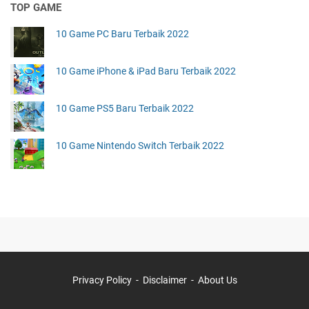
TOP GAME
10 Game PC Baru Terbaik 2022
10 Game iPhone & iPad Baru Terbaik 2022
10 Game PS5 Baru Terbaik 2022
10 Game Nintendo Switch Terbaik 2022
Privacy Policy
Disclaimer
About Us