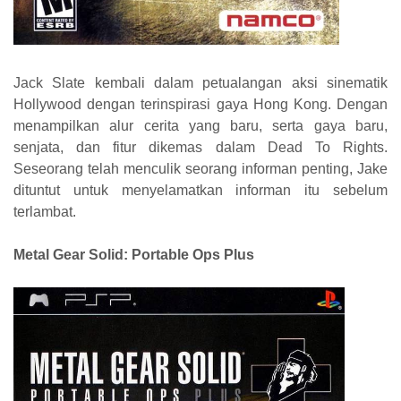
Jack Slate kembali dalam petualangan aksi sinematik
Hollywood dengan terinspirasi gaya Hong Kong. Dengan
menampilkan alur cerita yang baru, serta gaya baru,
senjata, dan fitur dikemas dalam Dead To Rights.
Seseorang telah menculik seorang informan penting, Jake
dituntut untuk menyelamatkan informan itu sebelum
terlambat.
Metal Gear Solid: Portable Ops Plus