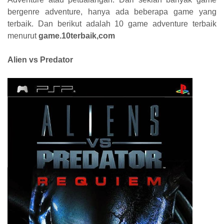
bergenre adventure, hanya ada beberapa game yang
terbaik. Dan berikut adalah 10 game adventure terbaik
menurut
game.10terbaik,com
Alien vs Predator