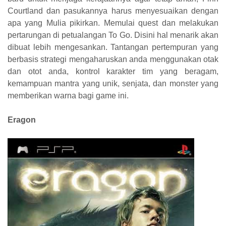
Courtland dan pasukannya harus menyesuaikan dengan
apa yang Mulia pikirkan. Memulai quest dan melakukan
pertarungan di petualangan To Go. Disini hal menarik akan
dibuat lebih mengesankan. Tantangan pertempuran yang
berbasis strategi mengaharuskan anda menggunakan otak
dan otot anda, kontrol karakter tim yang beragam,
kemampuan mantra yang unik, senjata, dan monster yang
memberikan warna bagi game ini.
Eragon