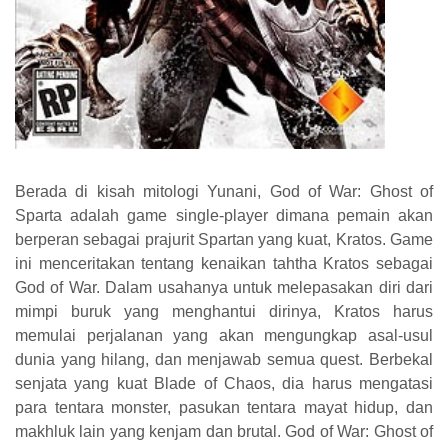
Berada di kisah mitologi Yunani, God of War: Ghost of
Sparta adalah game single-player dimana pemain akan
berperan sebagai prajurit Spartan yang kuat, Kratos. Game
ini menceritakan tentang kenaikan tahtha Kratos sebagai
God of War. Dalam usahanya untuk melepasakan diri dari
mimpi buruk yang menghantui dirinya, Kratos harus
memulai perjalanan yang akan mengungkap asal-usul
dunia yang hilang, dan menjawab semua quest. Berbekal
senjata yang kuat Blade of Chaos, dia harus mengatasi
para tentara monster, pasukan tentara mayat hidup, dan
makhluk lain yang kenjam dan brutal. God of War: Ghost of