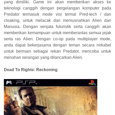
yang dimiliki. Game ini akan memberikan akses ke
teknologi canggih dengan pergelangan komputer pada
Predator termasuk mode visi termal Pred-tech / dan
cloaking, untuk melacak dan memusnahkan Alien dan
Manusia. Dengan senjata futuristik serta canggih akan
memberikan kemampuan untuk memberantas semua jejak
serta ras Alien. Dengan co-op pada multiplayer mode,
anda dapat bekerjasama dengan teman secara nirkabel
untuk bermain sebagai rekan Predator, mencoba untuk
menahan serangan yang dilancarkan Alien.
Dead To Rights: Reckoning