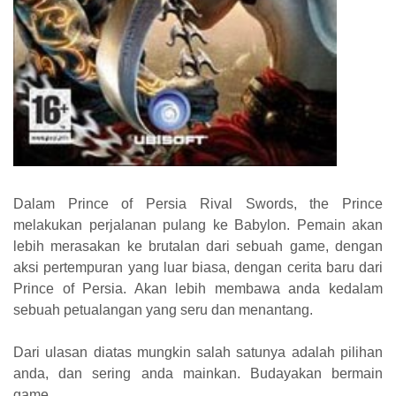
Dalam Prince of Persia Rival Swords, the Prince
melakukan perjalanan pulang ke Babylon. Pemain akan
lebih merasakan ke brutalan dari sebuah game, dengan
aksi pertempuran yang luar biasa, dengan cerita baru dari
Prince of Persia. Akan lebih membawa anda kedalam
sebuah petualangan yang seru dan menantang.
Dari ulasan diatas mungkin salah satunya adalah pilihan
anda, dan sering anda mainkan. Budayakan bermain
game.