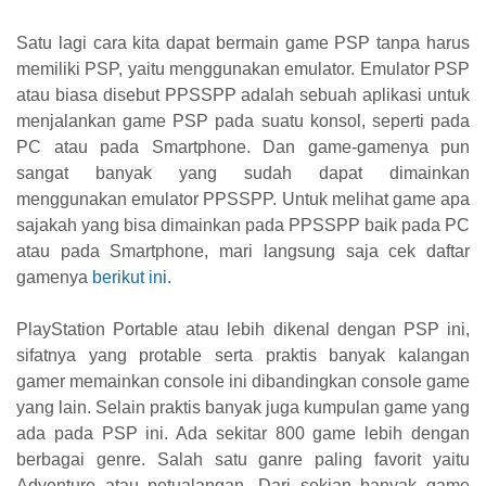
Satu lagi cara kita dapat bermain game PSP tanpa harus
memiliki PSP, yaitu menggunakan emulator. Emulator PSP
atau biasa disebut PPSSPP adalah sebuah aplikasi untuk
menjalankan game PSP pada suatu konsol, seperti pada
PC atau pada Smartphone. Dan game-gamenya pun
sangat banyak yang sudah dapat dimainkan
menggunakan emulator PPSSPP. Untuk melihat game apa
sajakah yang bisa dimainkan pada PPSSPP baik pada PC
atau pada Smartphone, mari langsung saja cek daftar
gamenya
berikut ini.
PlayStation Portable atau lebih dikenal dengan PSP ini,
sifatnya yang protable serta praktis banyak kalangan
gamer memainkan console ini dibandingkan console game
yang lain. Selain praktis banyak juga kumpulan game yang
ada pada PSP ini. Ada sekitar 800 game lebih dengan
berbagai genre. Salah satu ganre paling favorit yaitu
Adventure atau petualangan. Dari sekian banyak game